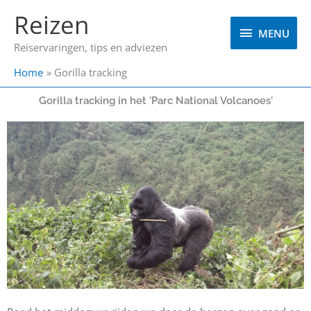
Ga
MENU
Reizen
naar
MENU
de
Reiservaringen, tips en adviezen
inhoud
Home
Gorilla tracking
Gorilla tracking in het 'Parc National Volcanoes'